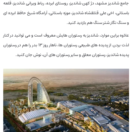
جامع شاندیز مشهد، دژ کهن شاندیز، روستای ابرده، رباط ویرانی شاندیز، قلعه
باستانی، اخی علی قتلقشاه شاندیز، موزه باستانی، آرامگاه شیخ حافظ ابرده ای
و سنگ نگار شتر سنگ هم بازدید کنید.
علاوه براین موارد، شاندیز به رستوران هایش معروف است و می توانید در کنار
لذت بردن از پدیده های طبیعی رستوران ها، ناهار روز 13 بدر را هم در رستوران
پدیده شاندیز، رستوران معلق و سایر رستوران های آن، نوش جان کنید.