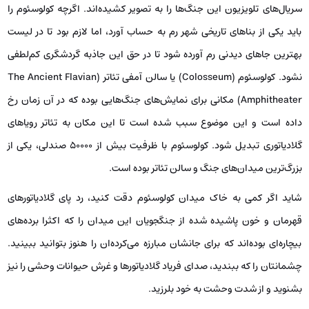
سریال‌های تلویزیون این جنگ‌ها را به تصویر کشیده‌اند. اگرچه کولوسئوم را
باید یکی از بناهای تاریخی شهر رم به حساب آورد، اما لازم بود تا در لیست
بهترین جاهای دیدنی رم آورده شود تا در حق این جاذبه گردشگری کم‌لطفی
نشود. کولوسئوم (Colosseum) یا سالن آمفی تئاتر (The Ancient Flavian
Amphitheater) مکانی برای نمایش‌های جنگ‌هایی بوده که در آن زمان رخ
داده است و این موضوع سبب شده است تا این مکان به تئاتر رویاهای
گلادیاتوری تبدیل شود. کولوسئوم با ظرفیت بیش از 50000 صندلی، یکی از
بزرگ‌ترین میدان‌های جنگ و سالن تئاتر بوده است.
شاید اگر کمی به خاک میدان کولوسئوم دقت کنید، رد پای گلادیاتورهای
قهرمان و خون پاشیده شده از جنگجویان این میدان را که اکثرا برده‌های
بیچاره‌ای بوده‌اند که برای جانشان مبارزه می‌کرده‌ان را هنوز بتوانید ببینید.
چشمانتان را که ببندید، صدای فریاد گلادیاتورها و غرش حیوانات وحشی را نیز
بشنوید و از شدت وحشت به خود بلرزید.