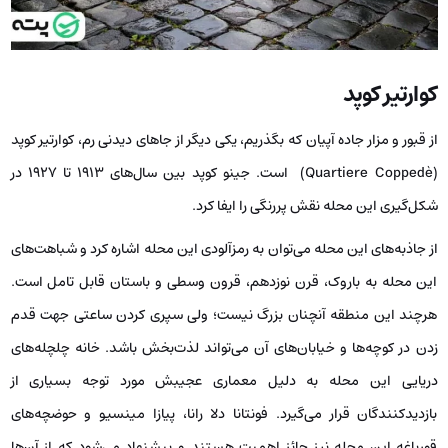
کوارتیر کوپد
از قبور و مزار جاده آپیان که بگذریم، یکی دیگر از جاهای دیدنی رم، کوارتیر کوپد
(Quartiere Coppedè) است. جینو کوپد بین سال‌های 1913 تا 1927 در
شکل‌گیری این محله نقش پررنگی را ایفا کرد.
از جاذبه‌های این محله می‌توان به رمزآلودی این محله اشاره کرد و شباهت‌های
این محله به باروک، قرن نوزدهم، قرون وسطی و باستان قابل تامل است.
هرچند این منطقه آنچنان بزرگ نیست؛ ولی سپری کردن ساعتی جهت قدم
زدن در کوچه‌ها و خیابان‌های آن می‌تواند لذت‌بخش باشد. خانه چلچله‌های
دریایی این محله به دلیل معماری عجیبش مورد توجه بسیاری از
بازدیدکنندگان قرار می‌گیرد. فونتانا دلا رانا، پیازا مینسیو و حوضچه‌های
قورباغه این محله نیز حائز اهمیت هستند و پیشنهاد می‌شود که از آن‌ها