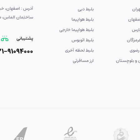
ران
بلیط دبی
ساختمان الماس، طبق
صفهان
بلیط هواپیما
ارس
بلیط هواپیما خارجی
پشتیبانی
رمزگان
بلیط اتوبوس
21-91094000
رضوی
بلیط لحظه آخری
و بلوچستان
ارز مسافرتی