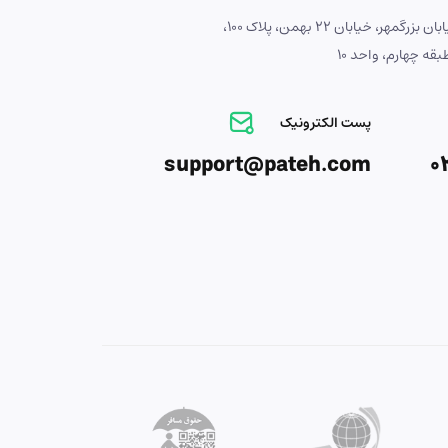
آدرس : اصفهان، خیابان بزرگمهر، خیابان 22 بهمن، پلاک 100،
ه چهارم، واحد 10
پست الکترونیک
support@pateh.com
0