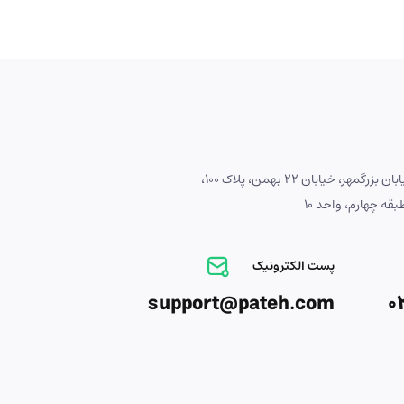
آدرس : اصفهان، خیابان بزرگمهر، خیابان 22 بهمن، پلاک 100،
ه چهارم، واحد 10
پست الکترونیک
support@pateh.com
0