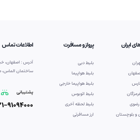
ای ایران
پرواز و مسافرت
اطلاعات تماس
ران
بلیط دبی
ساختمان الماس، طبق
صفهان
بلیط هواپیما
ارس
بلیط هواپیما خارجی
پشتیبانی
رمزگان
بلیط اتوبوس
21-91094000
رضوی
بلیط لحظه آخری
و بلوچستان
ارز مسافرتی