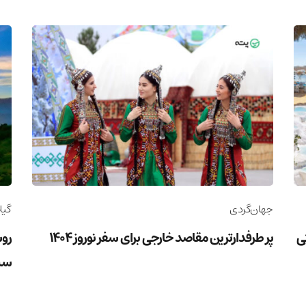
جهان‌گردی
گیل
وریستی
پر طرفدارترین مقاصد خارجی برای سفر نوروز 1404
روس
سب