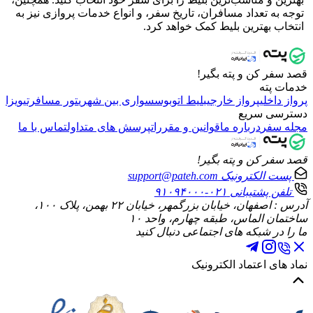
توجه به تعداد مسافران، تاریخ سفر، و انواع خدمات پروازی نیز به
انتخاب بهترین بلیط کمک خواهد کرد.
قصد سفر کن و پته بگیر!
خدمات پته
پرواز داخلی
پرواز خارجی
بلیط اتوبوس
سواری بین شهری
تور مسافرتی
ویزا
دسترسی سریع
مجله سفر
درباره ما
قوانین و مقررات
پرسش های متداول
تماس با ما
قصد سفر کن و پته بگیر!
پست الکترونیک
support@pateh.com
تلفن پشتیبانی
۰۲۱-۹۱۰۹۴۰۰۰
آدرس : اصفهان، خیابان بزرگمهر، خیابان ۲۲ بهمن، پلاک ۱۰۰،
ساختمان الماس، طبقه چهارم، واحد ۱۰
ما را در شبکه های اجتماعی دنبال کنید
نماد های اعتماد الکترونیک