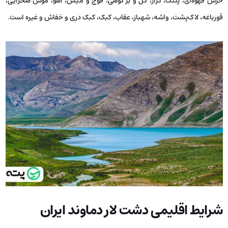
خرس قهوه‌ای، پلنگ، گراز، كل و بز کوهی، قوچ و میش، آهو، موش صحرایی،
قورباغه، لاک‌پشت، واشه، شهباز، عقاب، کبک، کبک دری و خفاش و غیره است.
شرایط اقلیمی دشت لار دماوند ایران