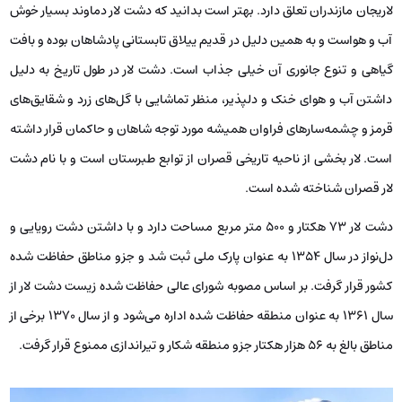
لاریجان مازندران تعلق دارد. بهتر است بدانید که دشت لار دماوند بسیار خوش
آب و هواست و به همین دلیل در قدیم ییلاق تابستانی پادشاهان بوده و بافت
گیاهی و تنوع جانوری آن خیلی جذاب است. دشت لار در طول تاریخ به دلیل
داشتن آب‌ و هوای خنک و دلپذیر، منظر تماشایی با گل‌های زرد و شقایق‌های
قرمز و چشمه‌سارهای فراوان همیشه مورد توجه شاهان و حاکمان قرار داشته
است. لار بخشی از ناحیه تاریخی قصران از توابع طبرستان است و با نام دشت
لار قصران شناخته شده است.
دشت لار 73 هکتار و 500 متر مربع مساحت دارد و با داشتن دشت رویایی و
دل‌نواز در سال 1354 به عنوان پارک ملی ثبت شد و جزو مناطق حفاظت شده
کشور قرار گرفت. بر اساس مصوبه شورای عالی حفاظت شده زیست دشت لار از
سال 1361 به عنوان منطقه حفاظت شده اداره می‌شود و از سال 1370 برخی از
مناطق بالغ به 56 هزار هکتار جزو منطقه شکار و تیراندازی ممنوع قرار گرفت.