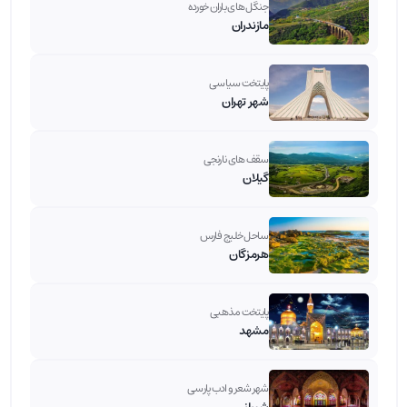
جنگل های باران خورده
مازندران
پایتخت سیاسی
شهر تهران
سقف های نارنجی
گیلان
ساحل خلیج فارس
هرمزگان
پایتخت مذهبی
مشهد
شهر شعر و ادب پارسی