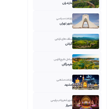
مازندران
پایتخت سیاسی
شهر تهران
سقف های نارنجی
گیلان
ساحل خلیج فارس
هرمزگان
پایتخت مذهبی
مشهد
شهر شعر و ادب پارسی
شیراز