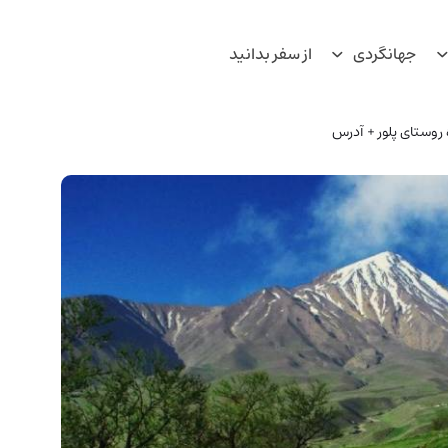
جهانگردی
از سفر بدانید
ه روستای پلور + آدرس