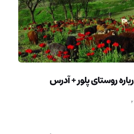
باره روستای پلور + آدرس
2