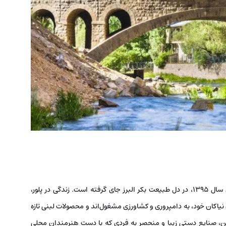
روستای پلور، با جمعیتی حدود 316 نفر بر اساس سرشماری سال 1395، در دل طبیعت بکر البرز جای گرفته است. زندگی در پلور،
یاکان خود، به دامپروری و کشاورزی مشغول‌اند و محصولات لبنی تازه
ین، صنایع دستی زیبا و منحصر به فردی که با دست هنرمندان محلی