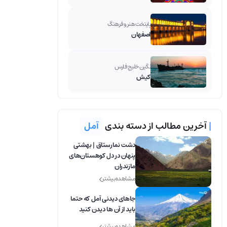
پایتخت هنر و فرهنگ
اصفهان
نگین خلیج فارس
کیش
|
آخرین مطالب از دسته بندی
آمل
دشت نمارستاق | بهشتی
پنهان در دل کوهستان‌های
مازندران
مشاهده بیشتر
جاهای دیدنی آمل که حتما
باید از آن ها دیدن کنید
مشاهده بیشتر