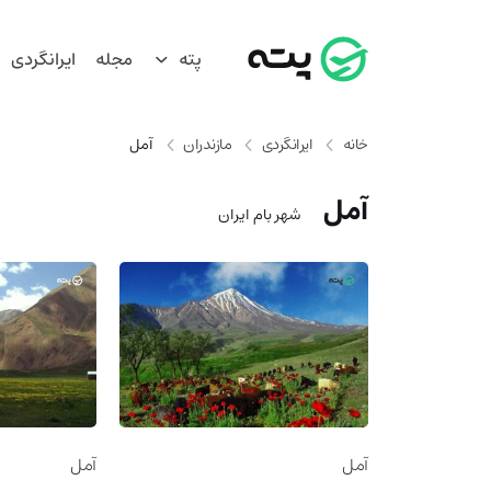
پته
مجله
ایرانگردی
خانه
ایرانگردی
مازندران
آمل
آمل
شهر بام ایران
آمل
آمل