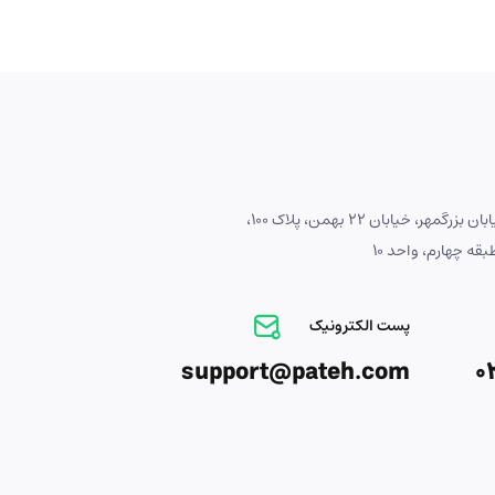
آدرس : اصفهان، خیابان بزرگمهر، خیابان 22 بهمن، پلاک 100،
ه چهارم، واحد 10
پست الکترونیک
support@pateh.com
0