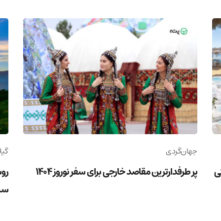
جهان‌گردی
گیل
وریستی
پر طرفدارترین مقاصد خارجی برای سفر نوروز 1404
روس
سب