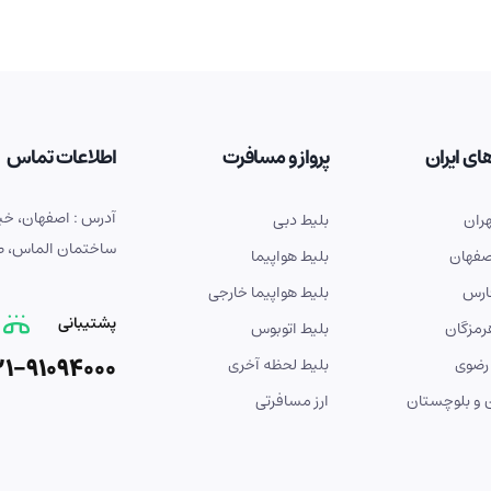
ای ایران
پرواز و مسافرت
اطلاعات تماس
ران
بلیط دبی
ساختمان الماس، طبق
صفهان
بلیط هواپیما
ارس
بلیط هواپیما خارجی
پشتیبانی
رمزگان
بلیط اتوبوس
21-91094000
رضوی
بلیط لحظه آخری
و بلوچستان
ارز مسافرتی