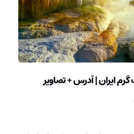
رم ایران | آدرس + تصاویر