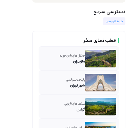
دسترسی سریع
بلیط اتوبوس
|
قطب نمای سفر
جنگل های باران خورده
مازندران
پایتخت سیاسی
شهر تهران
سقف های نارنجی
گیلان
ساحل خلیج فارس