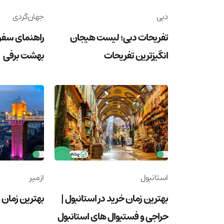
دبی
جهان‌گردی
تفریحات دبی؛ لیست هیجان
راهنمای سفر
انگیزترین تفریحات
بهشت برفی
استانبول
ازمیر
بهترین زمان خرید در استانبول |
بهترین زمان س
حراجی و فستیوال های استانبول