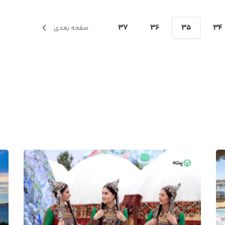
34
35
36
37
صفحه بعدی