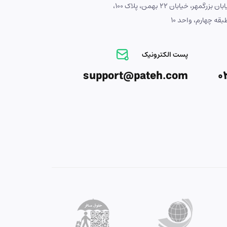
آدرس : اصفهان، خیابان بزرگمهر، خیابان 22 بهمن، پلاک 100،
ه چهارم، واحد 10
پست الکترونیک
support@pateh.com
0