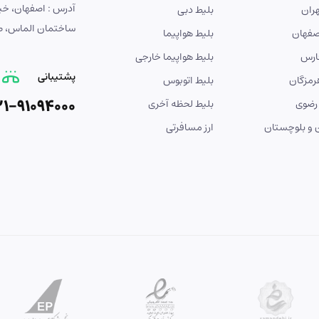
ران
بلیط دبی
ساختمان الماس، طبق
صفهان
بلیط هواپیما
ارس
بلیط هواپیما خارجی
پشتیبانی
رمزگان
بلیط اتوبوس
21-91094000
رضوی
بلیط لحظه آخری
و بلوچستان
ارز مسافرتی