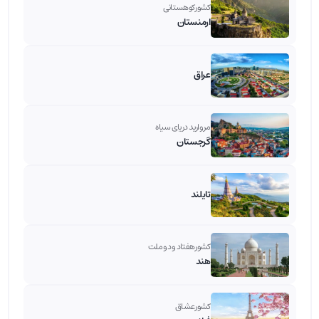
کشور کوهستانی
ارمنستان
عراق
مروارید دریای سیاه
گرجستان
تایلند
کشور هفتاد و دو ملت
هند
کشور عشاق