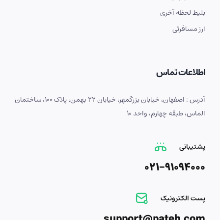
بلیط لحظه آخری
ارز مسافرتی
اطلاعات تماس
آدرس : اصفهان، خیابان بزرگمهر، خیابان 22 بهمن، پلاک 100، ساختمان
الماس، طبقه چهارم، واحد 10
پشتیبانی
021-91094000
پست الکترونیک
support@pateh.com