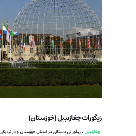
زیگورات چغازنبیل (خوزستان)
چغازنبیل