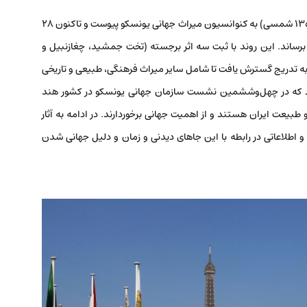
ایران با تاریخی کهن و فرهنگی غنی، از سال ۱۹۷۵ میلادی (1353 شمسی) به کنوانسیون میراث جهانی یونسکو پیوست و تاکنون ۲۸
 برساند. این روند با ثبت سه اثر برجسته (تخت جمشید، چغازنبیل و
فهان) در سال ۱۹۷۹ (1357) آغاز شد و به تدریج گسترش یافت تا شامل سایر میراث فرهنگی، طبیعی و تاریخی
ود که در چهل‌وششمین نشست سازمان جهانی یونسکو در کشور هند
 و طبیعت ایران هستند و از اهمیت جهانی برخوردارند. در ادامه به آثار
اطلاعاتی در رابطه با این جاهای دیدنی و زمان و دلیل جهانی شدن