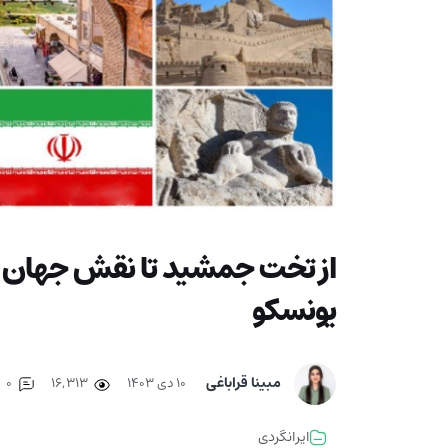
از تخت جمشید تا نقش جهان | 
یونسکو
مبینا قراباغی
۱۰ دی ۱۴۰۳
16,313
0
ایرانگردی