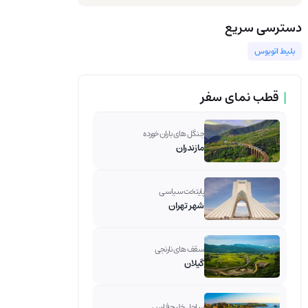
دسترسی سریع
بلیط اتوبوس
|
قطب نمای سفر
جنگل های باران خورده
مازندران
پایتخت سیاسی
شهر تهران
سقف های نارنجی
گیلان
ساحل خلیج فارس