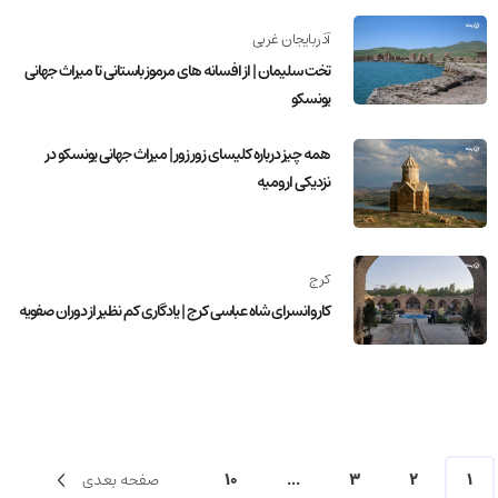
آذربایجان غربی
تخت سلیمان | از افسانه های مرموز باستانی تا میراث جهانی
یونسکو
همه چیز درباره کلیسای زور زور | میراث جهانی یونسکو در
نزدیکی ارومیه
کرج
کاروانسرای شاه عباسی کرج | یادگاری کم نظیر از دوران صفویه
1
2
3
...
10
صفحه بعدی