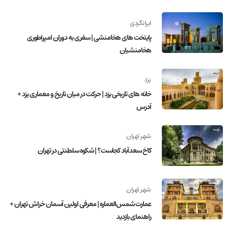
ایرانگردی
پایتخت های هخامنشی | سفری به دوران امپراطوری
هخامنشیان
یزد
خانه های تاریخی یزد | حرکت در میان تاریخ و معماری یزد +
آدرس
شهر تهران
کاخ سعدآباد کجاست؟ | شکوه سلطنتی در تهران
شهر تهران
عمارت شمس‌العماره | معرفی اولین آسمان‌ خراش تهران +
راهنمای بازدید