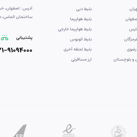
ران
بلیط دبی
ساختمان الماس، طبق
صفهان
بلیط هواپیما
ارس
بلیط هواپیما خارجی
پشتیبانی
رمزگان
بلیط اتوبوس
21-91094000
رضوی
بلیط لحظه آخری
و بلوچستان
ارز مسافرتی