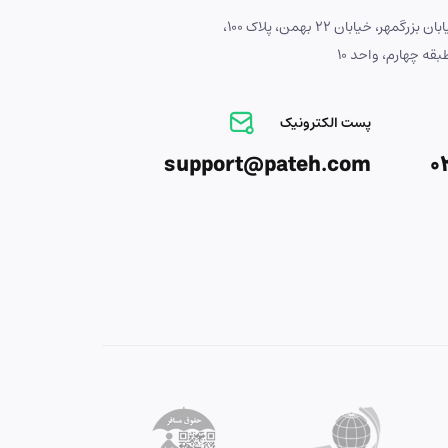
آدرس : اصفهان، خیابان بزرگمهر، خیابان 22 بهمن، پلاک 100،
ه چهارم، واحد 10
پست الکترونیک
support@pateh.com
0