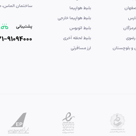
ساختمان الماس، طبق
صفهان
بلیط هواپیما
ارس
بلیط هواپیما خارجی
پشتیبانی
رمزگان
بلیط اتوبوس
21-91094000
رضوی
بلیط لحظه آخری
و بلوچستان
ارز مسافرتی