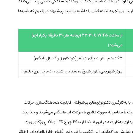
فی دارد. در ساعات شب، رنگ‌ها و نورها درخشندگی خاصی پیدا می‌کنند
دارید این تجربه لذت‌بخش را داشته باشید، پیشنهاد می‌کنیم که شب‌ها
از ساعت 17:45 تا 23:30 (برنامه هر 30 دقیقه یکبار اجرا
می‌شود)
65 درهم امارات برای هر نفر (کودکان زیر 4 سال رایگان)
مرکز شهر دبی، بلوار شیخ محمد بن رشید 1، دریاچه برج خلیفه
 WET Design طراحی شده است، با به‌کارگیری تکنولوژی‌های پیشرفته، قابلیت هماهنگ‌سازی حرکات
لاسیک تا معاصر به صورت دقیق با حرکات آب همگام می‌شوند و جذابیت
بیشتری به نمایش می‌بخشند. علاوه بر این، سیستم‌های نورپردازی به‌کاررفته در این آب‌نما از 6600 چراغ LED و 25 پروژکتور ویژه
ایش می‌گذارند. این ترکیب با آب و نور، فضای خارق‌العاده‌ای را خلق