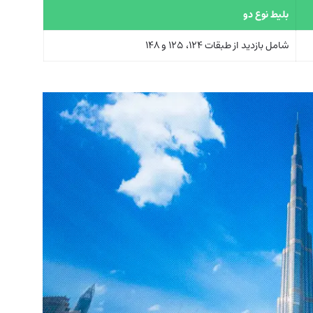
بلیط نوع دو
شامل بازدید از طبقات 124، 125 و 148