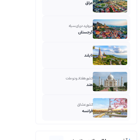
عراق
مروارید دریای سیاه
گرجستان
تایلند
کشور هفتاد و دو ملت
هند
کشور عشاق
فرانسه