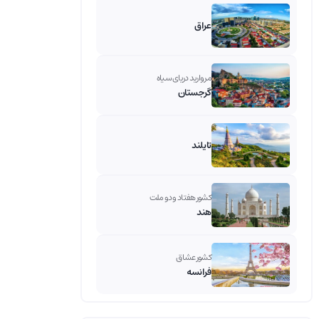
عراق
مروارید دریای سیاه
گرجستان
تایلند
کشور هفتاد و دو ملت
هند
کشور عشاق
فرانسه