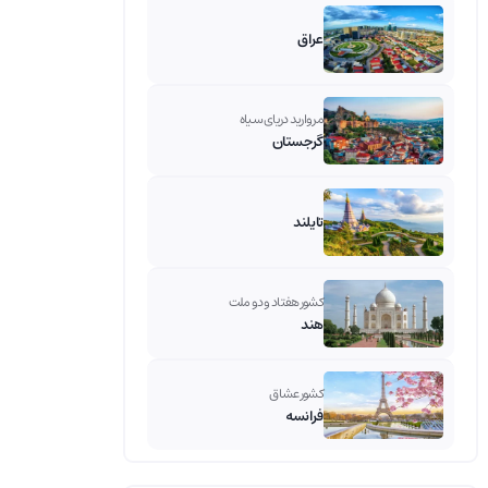
عراق
مروارید دریای سیاه
گرجستان
تایلند
کشور هفتاد و دو ملت
هند
کشور عشاق
فرانسه