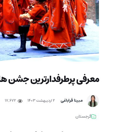
معرفی پرطرفدارترین جشن ها
مبینا قراباغی
۲ اردیبهشت ۱۴۰۳
17,672
گرجستان