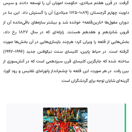
گرفت. در قرن هفتم میلادی، حکومت امویان آن را توسعه دادند و سپس
داویت چهارم گرجستان (۱۰۸۹–۱۱۲۵ میلادی) آن را گسترش داد. این بنا در
دوران مغول‌ها «نارین‌قلعه» خوانده شد و بیشتر سازه‌های باقی‌مانده آن از
قرون شانزدهم و هفدهم هستند. زلزله‌ای که در سال ۱۸۲۷ رخ داد،
بخش‌هایی از قلعه را ویران کرد؛ هرچند بازسازی‌هایی در آن بخش‌ها صورت
گرفته است. در حیاط پایین، کلیسای سنت نیکولاس جدید (۱۹۹۶–۱۹۹۷)
ساخته شده که جایگزین کلیسای قرن سیزدهمی است که در آتش‌سوزی از
بین رفت. در هر صورت، این قلعه با چشم‌انداز پانورامای تفلیس و رود کورا،
گزینه‌ای شایان توجه برای گردشگران است.