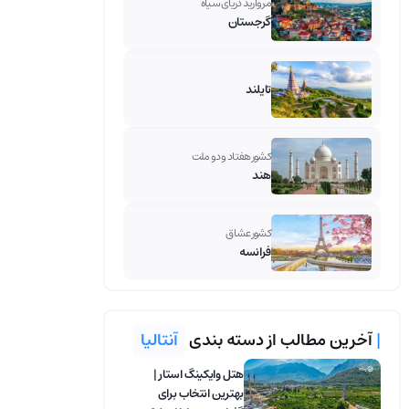
مروارید دریای سیاه
گرجستان
تایلند
کشور هفتاد و دو ملت
هند
کشور عشاق
فرانسه
|
آخرین مطالب از دسته بندی
آنتالیا
هتل وایکینگ استار |
بهترین انتخاب برای