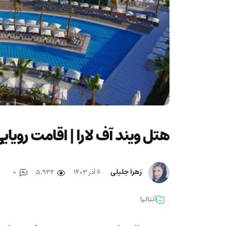
هتل ویند آف لارا | اقامت رویایی
زهرا جلیلی
۶ آذر ۱۴۰۳
5,932
0
آنتالیا