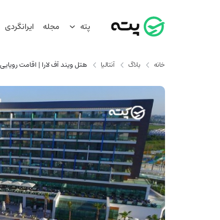
پته
مجله
ایرانگردی
خانه
بلاگ
آنتالیا
هتل ویند آف لارا | اقامت رویایی د