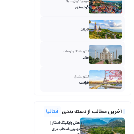
مروارید دریای سیاه
گرجستان
تایلند
کشور هفتاد و دو ملت
هند
کشور عشاق
فرانسه
|
آخرین مطالب از دسته بندی
آنتالیا
هتل وایکینگ استار |
بهترین انتخاب برای