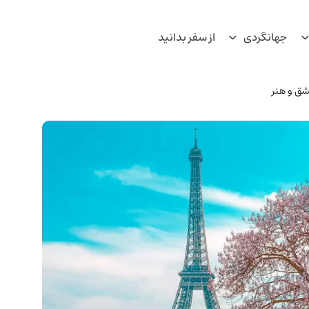
جهانگردی
از سفر بدانید
شق و هنر