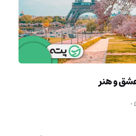
عشق و هنر
0