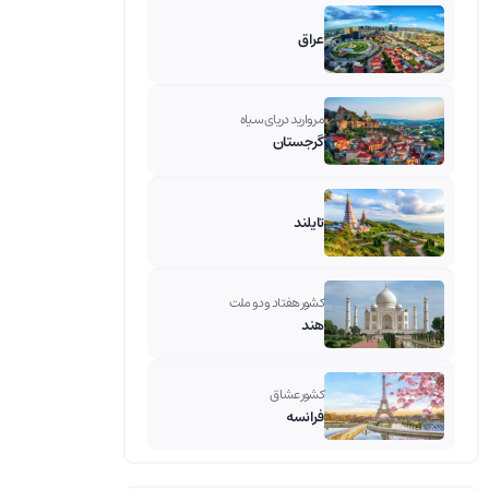
عراق
مروارید دریای سیاه
گرجستان
تایلند
کشور هفتاد و دو ملت
هند
کشور عشاق
فرانسه