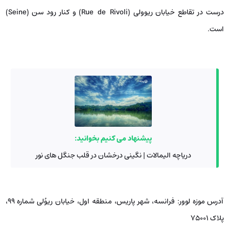
درست در تقاطع خیابان ریوولی (Rue de Rivoli) و کنار رود سن (Seine)
است.
پیشنهاد می کنیم بخوانید:
دریاچه الیمالات | نگینی درخشان در قلب جنگل های نور
آدرس موزه لوور: فرانسه، شهر پاریس، منطقه اول، خیابان ریوُلی شماره ۹۹،
پلاک 75001