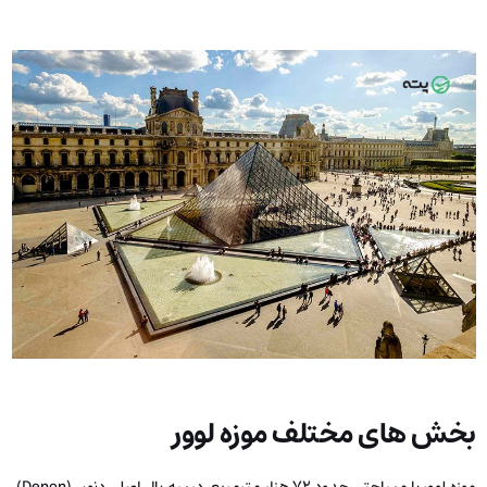
بخش های مختلف موزه لوور
موزه لوور با مساحتی حدود ۷۲ هزار مترمربع، در سه بال اصلی دنون (Denon)،