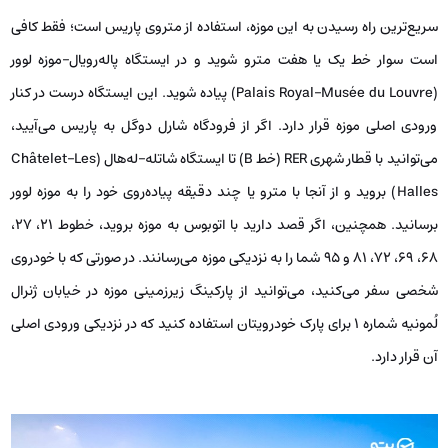
سریع‌ترین راه رسیدن به این موزه، استفاده از متروی پاریس است؛ فقط کافی
است سوار خط یک یا هفت مترو شوید و در ایستگاه پاله‌رویال–موزه لوور
(Palais Royal–Musée du Louvre) پیاده شوید. این ایستگاه درست در کنار
ورودی اصلی موزه قرار دارد. اگر از فرودگاه شارل دوگل به پاریس می‌آیید،
می‌توانید با قطار شهری RER (خط B) تا ایستگاه شاتله–له‌هال (Châtelet–Les
Halles) بروید و از آنجا با مترو یا چند دقیقه پیاده‌روی خود را به موزه لوور
برسانید. همچنین، اگر قصد دارید با اتوبوس به موزه بروید، خطوط 21، 27،
68، 69، 72، 81 و 95 شما را به نزدیکی موزه می‌رسانند. در صورتی که با خودروی
شخصی سفر می‌کنید، می‌توانید از پارکینگ زیرزمینی موزه در خیابان ژنرال
لُمونیه شماره ۱ برای پارک خودرویتان استفاده کنید که در نزدیکی ورودی اصلی
آن قرار دارد.