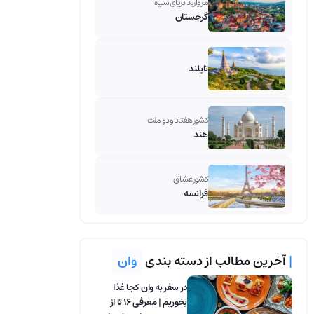
مروارید دریای سیاه
گرجستان
تایلند
کشور هفتاد و دو ملت
هند
کشور عشاق
فرانسه
|
آخرین مطالب از دسته بندی
وان
در سفر به وان کجا غذا
بخوریم | معرفی 16 تا از