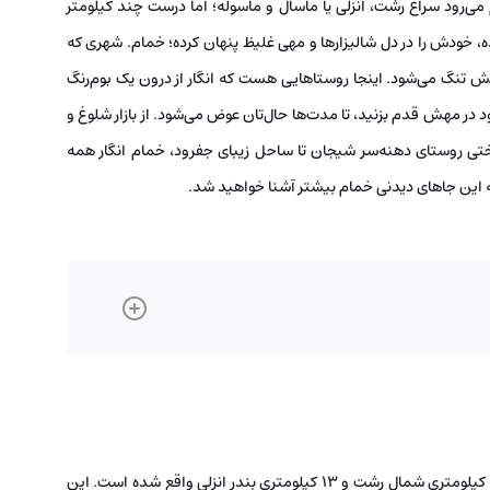
ی‌رود سراغ رشت، انزلی یا ماسال و ماسوله؛ اما درست چند کیلومتر
ه، خودش را در دل شالیزارها و مهی غلیظ پنهان کرده؛ خمام. شهری که
 برایش تنگ می‌شود. اینجا روستاهایی هست که انگار از درون یک بوم‌رنگ
د در مهش قدم بزنید، تا مدت‌ها حال‌تان عوض می‌شود. از بازار شلوغ و
رختی روستای دهنه‌سر شیجان تا ساحل زیبای جفرود، خمام انگار همه
مه این جاهای دیدنی خمام بیشتر آشنا خواهید شد.
شهر خمام، یکی از شهرهای شمالی استان گیلان، در فاصله ۷ کیلومتری شمال رشت و ۱۳ کیلومتری بندر انزلی واقع شده است. این