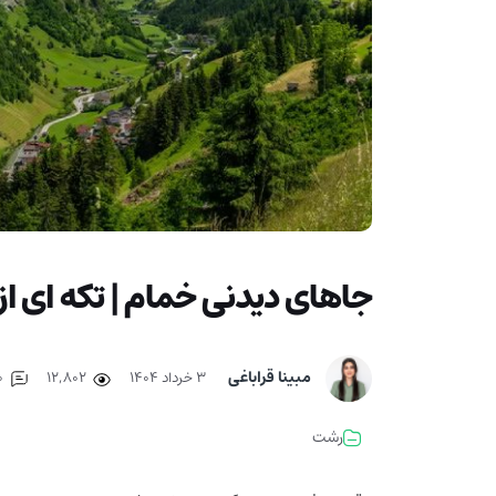
جاهای دیدنی خمام | تکه ای ا
مبینا قراباغی
۳ خرداد ۱۴۰۴
12,802
0
رشت