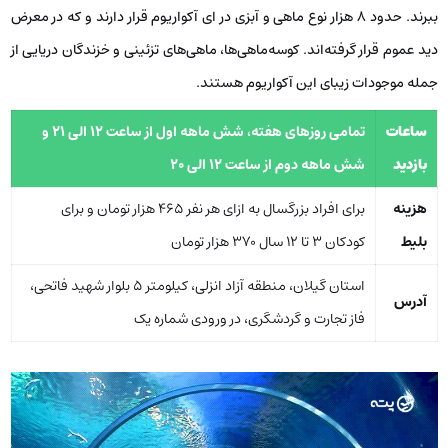
ببرند. حدود 8 هزار نوع ماهی و آبزی در ای آکواریوم قرار دارند و که در معرض
دید عموم قرار گرفته‌اند. کوسه‌ماهی‌ها، ماهی‌های تزئینی و خزندگان دریایی از
جمله موجودات زیبای این آکواریوم هستند.
ساعات
تمامی روزهای هفته، شش ماهه اول از ساعت 12 الی 21 و
بازدید
شش ماهه دوم از ساعت 12 الی 20
هزینه
برای افراد بزرگسال به ازای هر نفر 465 هزار تومان و برای
بلیط
کودکان 3 تا 12 سال 370 هزار تومان
استان گیلان، منطقه آزاد انزلی، کیلومتر 5 بلوار شهید فاتحی،
آدرس
فاز تجارت و گردشگری، در ورودی شماره یک