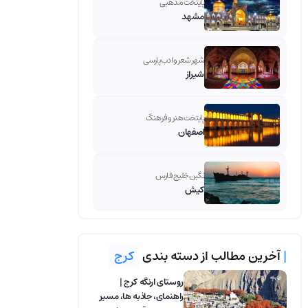
پایتخت مذهبی
مشهد
شهر شعر و ادب پارسی
شیراز
پایتخت هنر و فرهنگ
اصفهان
نگین خلیج فارس
کیش
|
آخرین مطالب از دسته بندی
کرج
روستای ارنگه کرج |
راهنمای، جاذبه‌ ها، مسیر