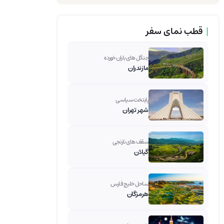
|
قطب نمای سفر
جنگل های باران خورده
مازندران
پایتخت سیاسی
شهر تهران
سقف های نارنجی
گیلان
ساحل خلیج فارس
هرمزگان