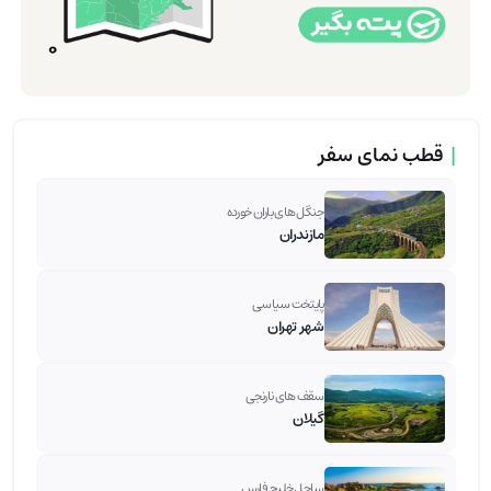
|
قطب نمای سفر
جنگل های باران خورده
مازندران
پایتخت سیاسی
شهر تهران
سقف های نارنجی
گیلان
ساحل خلیج فارس