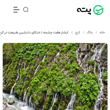
خانه
بلاگ
کرج
آبشار هفت چشمه | خنکای دلنشین طبیعت در کرج