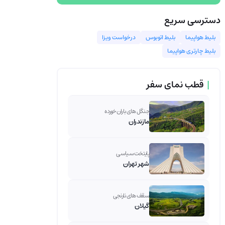
دسترسی سریع
بلیط هواپیما
بلیط اتوبوس
درخواست ویزا
بلیط چارتری هواپیما
|
قطب نمای سفر
جنگل های باران خورده
مازندران
پایتخت سیاسی
شهر تهران
سقف های نارنجی
گیلان