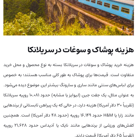
هزینه پوشاک و سوغات در سریلانکا
هزینه خرید پوشاک و سوغات در سریلانکا بسته به نوع محصول و محل خرید
متفاوت است. قیمت‌ها برای پوشاک به طور کلی مناسب هستند؛ به خصوص
برای لباس‌های سنتی مانند ساری و سارونگ بیشتر این موضوع دیده می‌شود.
به عنوان مثال، یک جفت جین (لیوایز یا مشابه) حدود 10,081 روپیه سریلانکا
(تقریباً 30 دلار آمریکا) هزینه دارد، در حالی که یک پیراهن تابستانی از برندهایی
مانند زارا یا H&M حدود 16,149 روپیه (حدود 48 دلار آمریکا) است. همچنین
کفش‌های ورزشی از برندهایی مانند نایک یا آدیداس حدود 21,628 روپیه
(تقریباً 65 دلار آمریکا) قیمت دارند.