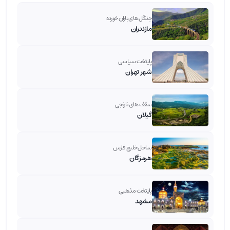
جنگل های باران خورده
مازندران
پایتخت سیاسی
شهر تهران
سقف های نارنجی
گیلان
ساحل خلیج فارس
هرمزگان
پایتخت مذهبی
مشهد