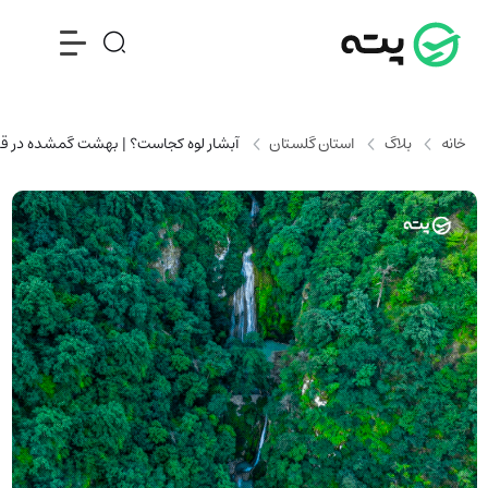
خانه
بلاگ
استان گلستان
آبشار لوه کجاست؟ | بهشت گمشده در ق