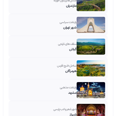
جنگل های باران خورده
مازندران
پایتخت سیاسی
شهر تهران
سقف های نارنجی
گیلان
ساحل خلیج فارس
هرمزگان
پایتخت مذهبی
مشهد
شهر شعر و ادب پارسی
شیراز