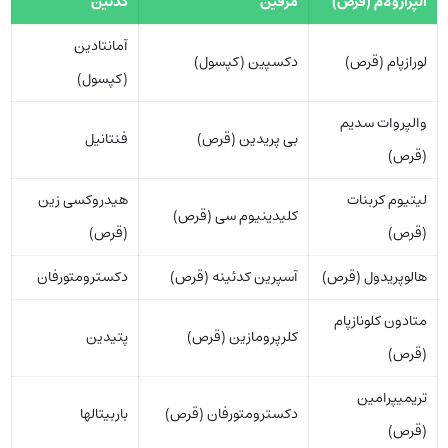
آلپرازولام (قرص)
مرفین
کدئین
آمانتادین
لورازپام (قرص)
دکسپین (کپسول)
(کپسول)
والپروات سدیم
بی پریدین (قرص)
فنتانیل
(قرص)
لیتیوم کربنات
هیدروکسی زین
کلیدینیوم سی (قرص)
(قرص)
(قرص)
هالوپریدول (قرص)
آسپرین کدئینه (قرص)
دکسترومتورفان
متادون کلونازپام
کلرپرومازین (قرص)
پتیدین
(قرص)
تریمیپرامین
دکسترومتورفان (قرص)
باربیتالها
(قرص)