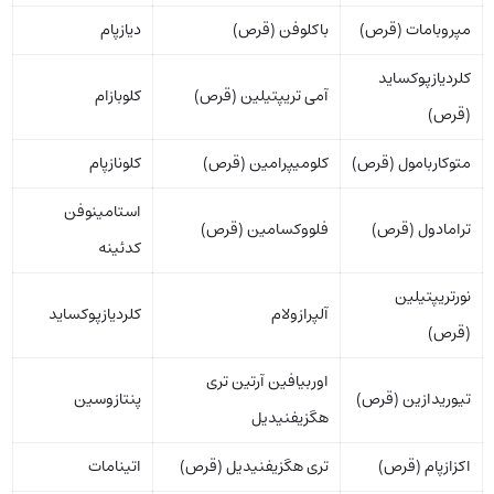
مپروبامات (قرص)
باکلوفن (قرص)
دیازپام
کلردیازپوکساید
آمی تریپتیلین (قرص)
کلوبازام
(قرص)
متوکاربامول (قرص)
کلومیپرامین (قرص)
کلونازپام
استامینوفن
ترامادول (قرص)
فلووکسامین (قرص)
کدئینه
نورتریپتیلین
آلپرازولام
کلردیازپوکساید
(قرص)
اوربیافین آرتین تری
تیوریدازین (قرص)
پنتازوسین
هگزیفنیدیل
اکزازپام (قرص)
تری هگزیفنیدیل (قرص)
اتینامات