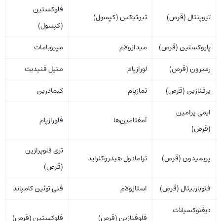
فلوکستین
تیوپنتال (قرص)
تیوتیکس (کپسول)
(کپسول)
پاروکستین (قرص)
میدازولام
مپروبامات
رمیرون (قرص)
لورازپام
متیل فنیدیت
پرفنازین (قرص)
تمازپام
کیمادرین
ایمی پرامین
آمفتامین‌ها
فلورازپام
(قرص)
تری فلوپرازین
پریمیدون (قرص)
ترامادول هیدروکلراید
(قرص)
فنوباربیتال (قرص)
استازولام
فنی توئین کامپاند
دیفنوکسیلات
فلوفنازین (قرص)
فلوکستین (قرص)