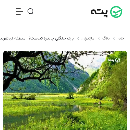
خانه
بلاگ
مازندران
پارک جنگلی چالدره کجاست؟ | منطقه ای تفریح