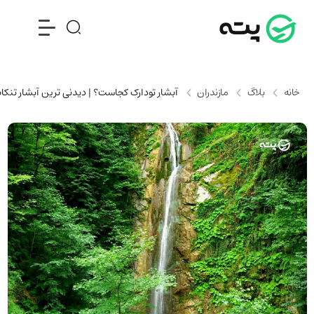
خانه
بلاگ
مازندران
آبشار تودارک کجاست؟ | دیدنی ترین آبشار تنکاب