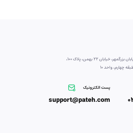
آدرس : اصفهان، خیابان بزرگمهر، خیابان 22 بهمن، پلاک 100،
ه چهارم، واحد 10
پست الکترونیک
support@pateh.com
0