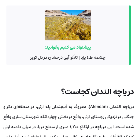
پیشنهاد می کنیم بخوانید:
چشمه طلا یزد | تلألو آبی درخشان در دل کویر
دریاچه الندان کجاست؟
دریاچه الندان (Alendan)، معروف به آب‌بندان پله ازنی، در منطقه‌ای بکر و
جنگلی در نزدیکی روستای ازنی، واقع در بخش چهاردانگه شهرستان ساری واقع
شده است. این دریاچه در ارتفاع ۱,۲۰۰ متری از سطح دریا، در میان دامنه ازنی
کوه که اتفاقا توسط جنگل‌های هیرکانی جوان و کهنسال احاطه شده، قرار دارد.