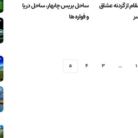
قام از گردنه عشاق
ساحل بریس چابهار، ساحل دریا
ر
و فواره ها
5
4
3
...
1