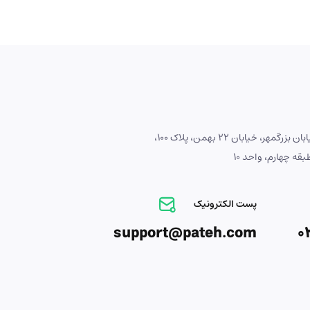
آدرس : اصفهان، خیابان بزرگمهر، خیابان 22 بهمن، پلاک 100،
ه چهارم، واحد 10
پست الکترونیک
support@pateh.com
0