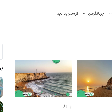
جهانگردی
از سفر بدانید
پر
چابهار