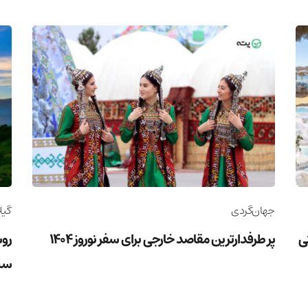
جهان‌گردی
گیل
وریستی
پر طرفدارترین مقاصد خارجی برای سفر نوروز 1404
روس
سب