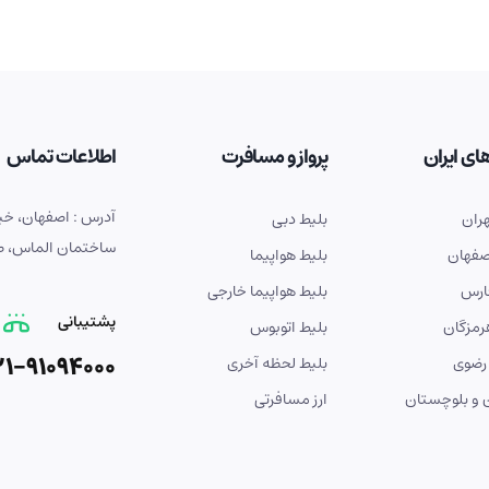
ای ایران
پرواز و مسافرت
اطلاعات تماس
ران
بلیط دبی
ساختمان الماس، طبق
صفهان
بلیط هواپیما
ارس
بلیط هواپیما خارجی
پشتیبانی
رمزگان
بلیط اتوبوس
21-91094000
رضوی
بلیط لحظه آخری
و بلوچستان
ارز مسافرتی