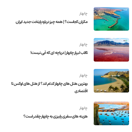
چابهار
مکران کجاست؟ | همه چیز درباره پایتخت جدید ایران
چابهار
تالاب لیپار چابهار | دریاچه ای که آبی نیست!
چابهار
بهترین هتل های چابهار کدام اند؟ از هتل های لوکس تا
اقتصادی
چابهار
هزینه های سفری پاییزی به چابهار چقدر است؟