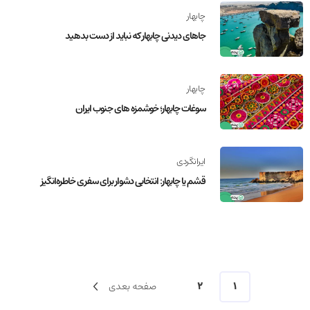
چابهار
جاهای دیدنی چابهار که نباید از دست بدهید
چابهار
سوغات چابهار؛ خوشمزه های جنوب ایران
ایرانگردی
قشم یا چابهار: انتخابی دشوار برای سفری خاطره‌انگیز
1
2
صفحه بعدی