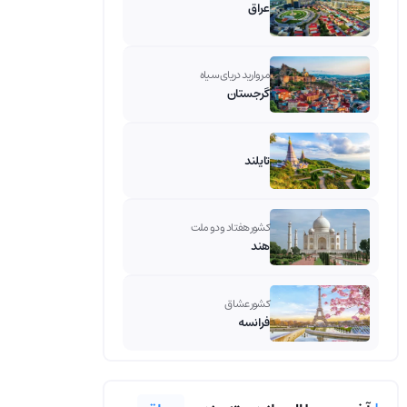
عراق
مروارید دریای سیاه
گرجستان
تایلند
کشور هفتاد و دو ملت
هند
کشور عشاق
فرانسه