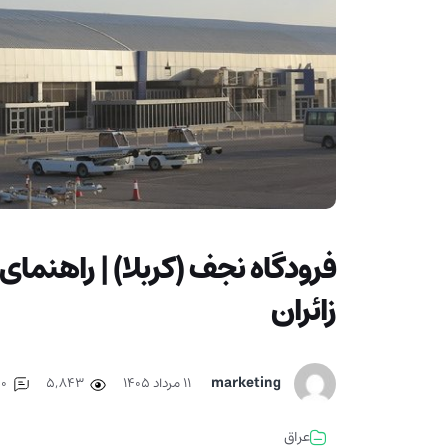
فرودگاه نجف (کربلا) | راهنمای
زائران
marketing
۱۱ مرداد ۱۴۰۵
5,843
0
عراق