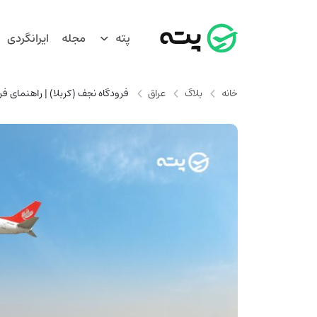
پته
مجله
ایرانگردی
خانه
بلاگ
عراق
فرودگاه نجف (کربلا) | راهنمای فر