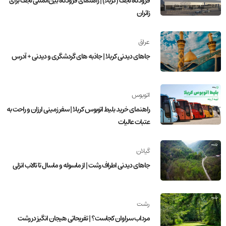
فرودگاه نجف (کربلا) | راهنمای فرودگاه بین‌المللی نجف برای
زائران
عراق
جاهای دیدنی کربلا | جاذبه های گردشگری و دیدنی + آدرس
اتوبوس
راهنمای خرید بلیط اتوبوس کربلا | سفر زمینی ارزان و راحت به
عتبات عالیات
گیلان
جاهای دیدنی اطراف رشت | از ماسوله و ماسال تا تالاب انزلی
رشت
مرداب سراوان کجاست؟ | تفریحاتی هیجان انگیز در رشت