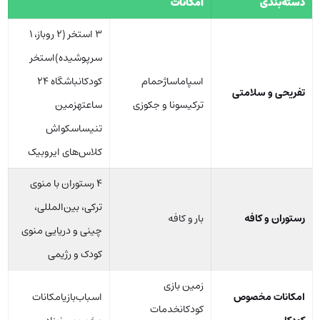
دسته‌بندی
امکانات
۳ استخر (۲ روباز، ۱
سرپوشیده)استخر
اسپاماساژحمام
کودکانباشگاه ۲۴
تفریحی و سلامتی
ترکیسونا و جکوزی
ساعتهزمین
تنیساسکواش
کلاس‌های ایروبیک
۴ رستوران با منوی
ترکی، بین‌المللی،
رستوران و کافه
بار و کافه
چینی و دریایی منوی
کودک و رژیمی
زمین بازی
امکانات مخصوص
اسباب‌بازیامکانات
کودکانخدمات