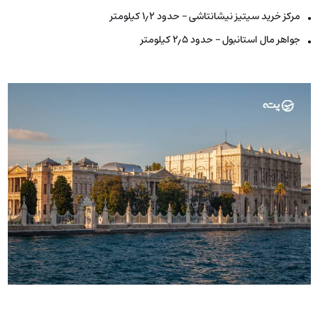
مرکز خرید سیتیز نیشانتاشی – حدود ۱٫۲ کیلومتر
جواهر مال استانبول – حدود ۲٫۵ کیلومتر