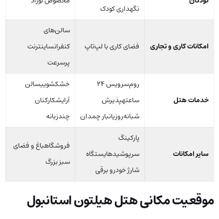
کودکان
مخصوص نوزاد
نگهداری کودک
سالن‌های
امکانات کاری و تجاری
فضای کاری با لپ‌تاپ
کنفرانساینترنت
پرسرعت
روم‌سرویس ۲۴
خشکشوییسالن
خدمات هتل
ساعتهپذیرش
آرایشکارکنان
شبانه‌روزیانبار چمدان
چندزبانه
پارکینگ
فروشگاهباغ و فضای
سایر امکانات
سرپوشیدهایستگاه
سبز بزرگ
شارژ خودرو برقی
موقعیت مکانی هتل هیلتون استانبول