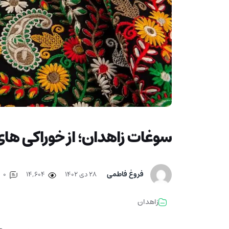
سوغات زاهدان؛ از خوراکی های
فروغ فاطمی
۲۸ دی ۱۴۰۲
14,604
0
زاهدان