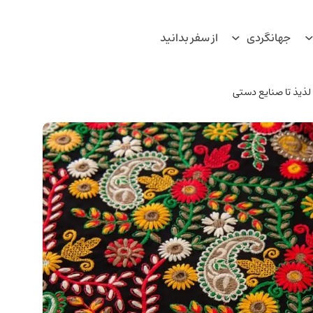
جهانگردی
از سفر بدانید
لذیذ تا صنایع دستی