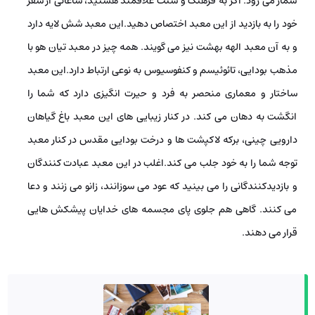
شمار می­ رود. اگر به فرهنگ و سنت علاق­مند هستید، ساعاتی از سفر
خود را به بازدید از این معبد اختصاص دهید.این معبد شش لایه دارد
و به آن معبد الهه­ بهشت نیز می گویند. همه چیز در معبد تیان هو با
مذهب بودایی، تائوئیسم و کنفوسیوس به نوعی ارتباط دارد.این معبد
ساختار و معماری منحصر به فرد و حیرت ­­انگیزی دارد که شما را
انگشت به دهان می­ کند. در کنار زیبایی­ های این معبد باغ گیاهان
دارویی چینی، برکه­ لاکپشت­ ها و درخت بودایی مقدس در کنار معبد
توجه شما را به خود جلب می­ کند.اغلب در این معبد عبادت­ کنندگان
و بازدیدکنندگانی را می­ بینید که عود می­ سوزانند، زانو می­ زنند و دعا
می­ کنند. گاهی هم جلوی پای مجسمه­ های خدایان پیشکش­ هایی
قرار می دهند.