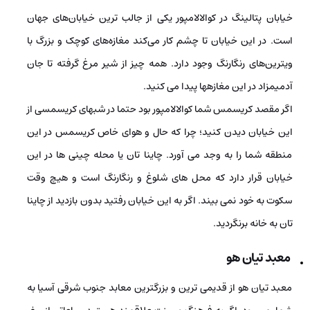
خیابان پتالینگ در کوالالامپور یکی از جالب­ ترین خیابان‌های جهان
است. در این خیابان تا چشم کار می‌کند مغازه‌های کوچک ‌و‌ بزرگ با
ویترین‌های رنگارنگ وجود دارد. همه چیز از شیر مرغ گرفته تا جان
آدمیمزاد در این مغازه­ها پیدا می­ کنید.
اگر مقصد کریسمس شما کوالالامپور بود حتما در شب­های کریسمسی از
این خیابان دیدن کنید؛ چرا که حال و هوای خاص کریسمس در این
منطقه شما را به وجد می ­آورد. چاینا تان یا محله­ چینی­ ها در این
خیابان قرار دارد که محل ه­ای شلوغ و رنگارنگ است و هیچ وقت
سکوت به خود نمی­ بیند. اگر به این خیابان رفتید بدون بازدید از چاینا
تان به خانه برنگردید.
معبد تیان هو
معبد تیان هو از قدیمی­ ترین و بزرگ­ترین معابد جنوب شرقی آسیا به