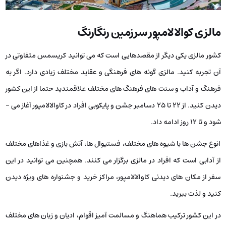
مالزی کوالالامپور سرزمین رنگارنگ
کشور مالزی یکی دیگر از مقصدهایی است که می ­توانید کریسمس متفاوتی در
آن تجربه کنید. مالزی گونه­ های فرهنگی و عقاید مختلف زیادی دارد. اگر به
فرهنگ و آداب و سنت­ های فرهنگ­ های مختلف علاقمندید حتما از این کشور
دیدن کنید. از 22 تا 25 دسامبر جشن و پایکوبی افراد در کاوالالامپور آغاز می ­
شود و تا 12 روز ادامه داد.
انوع جشن­ ها با شیوه ­های مختلف، فستیوال­ ها، آتش­ بازی و غذاهای مختلف
از آدابی است که افراد در مالزی برگزار می­ کنند. همچنین می­ توانید در این
سفر از مکان‌ های دیدنی کاوالالامپور، مراکز خرید و جشنواره‌ های ویژه­ دیدن
کنید و لذت ببرید.
در این کشور ترکیب هماهنگ و مسالمت‌ آمیز اقوام، ادیان و زبان‌ های مختلف