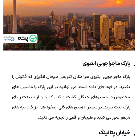
پارک ماجراجویی ای­تی­وی
پارک ماجراجویی ای­تی­وی هر امکان تفریحی هیجان­ انگیزی که فکرش را
بکنید، در خود جای داده است. می ­توانید در این پارک با ماشین­ های
مخصوص در مسیرهای جنگلی گشت و گذار کنید و از طبیعت زیبای
پارک لذت ببرید. در مسیر از زمین‌ های گلی، صخره‌ های بزرگ و تپه‌ های
مرتفع عبور می­ کنید و هیجان واقعی را تجربه می­ کنید.
خیابان پتالینگ