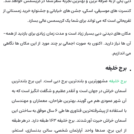
دبی یکی از به صرفه ­ترین و بهترین تجربه­ سفر شما در کریسمس خواهد شد.
کنسرت­ های موسیقی، اسکی، جشن­ های خیابانی و جشنواره­ خرید زمستانی از
تفریحاتی است که می­ تواند برای شما یک کریسمس عالی بسازد.
مکان‌ های دیدنی دبی بسیار زیاد است و مدت زمان زیادی برای بازدید از همه­
آن‌ ها نیاز دارید. اکنون به صورت اجمالی بر چند مورد از این مکان‌ ها نگاهی
می­ اندازیم.
برج خلیفه
برج خلیفه
مشهورترین و بلندترین برج دبی است. این برج بلندترین
آسمان‌ خراش در جهان است و آنقدر عظیم و شگفت ­انگیز است که به
آن شهر عمودی هم می­ گویند.بهترین طراحان، معماران و مهندسان
با استفاده از پیشرفته‌ترین فناوری‌ ها طی 6 سال موفق به ساختن این
آسمان­ خراش حیرت ­آور شدند. برج خلیفه ۱۶۳ طبقه دارد. در هر طبقه
از این برج، صد‌ها واحد آپارتمان شخصی، سالن بدنسازی، استخر،