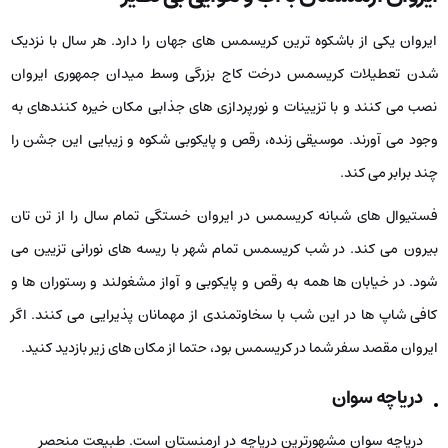
ایروان یکی از باشکوه­ ترین کریسمس­ های جهان را دارد. هر سال با نزدیک
شدن تعطیلات کریسمس درخت کاج بزرگی وسط میدان جمهوری ایروان
نصب می­ کنند و با تزیینات و نورپردازی­ های جذابی مکان خیره­ کننده­ای به
وجود می ­آورند. موسیقی زنده، رقص و پایکوبی شکوه و زیبایی این جشن را
چند برابر می­ کند.
فستیوال‌ های شبانه­ کریسمس در ایروان خستگی تمام سال را از تن تان
بیرون می­ کند. در شب کریسمس تمام شهر با ریسه‌ های نورانی تزیین می‌
شود. در خیابان‌ ها همه به رقص و پایکوبی و آواز مشغولند و رستوران‌ ها و
کافی­ شاپ­ ها در این شب با سخاوت­مندی از مهمانان پذیرایی می­ کنند. اگر
ایروان مقصد سفر شما در کریسمس بود، حتما از مکان‌ های زیر بازدید کنید.
دریاچه­ سوان
دریاچه­ سوان مشهورترین دریاچه­ در ارمنستان است. طبیعت منحصر