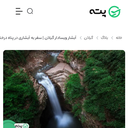
خانه
بلاگ
گیلان
آبشار ویسادار گیلان | سفر به آبشاری در پناه درخت