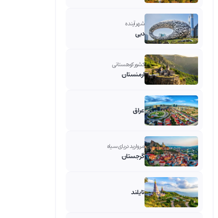
شهر آینده
دبی
کشور کوهستانی
ارمنستان
عراق
مروارید دریای سیاه
گرجستان
تایلند