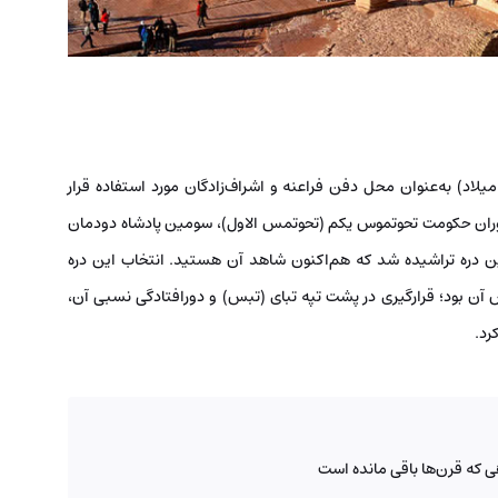
ر دوره پادشاهی نوین (۱۵۳۹-۱۰۷۵ پیش از میلاد) به‌عنوان محل دفن فراعنه و اشراف‌زادگان مورد استفاده قرار
دوران حکومت تحوتموس یکم (تحوتمس الاول)، سومین پادشاه دودمان
این دره تراشیده شد که هم‌اکنون شاهد آن هستید. انتخاب این دره
آن بود؛ قرارگیری در پشت تپه تبای (تبس) و دورافتادگی نسبی آن،
رد.
 که قرن‌ها باقی مانده است