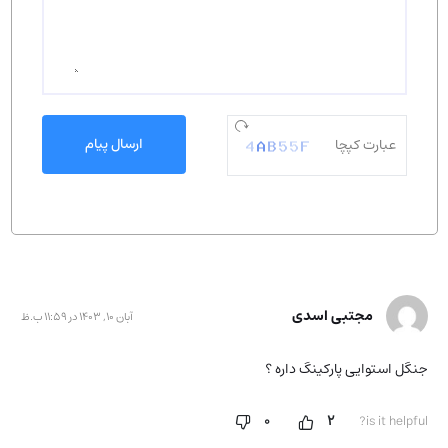
ارسال پیام
مجتبی اسدی
آبان 10, 1403 در 11:59 ب.ظ
جنگل استوایی پارکینگ داره ؟
0
2
is it helpful?