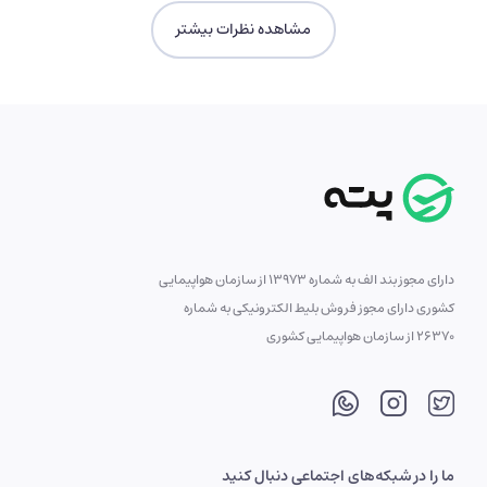
سلام همراه گرامی؛
مشاهده نظرات بیشتر
ممنونیم از ثبت نظر و همراهی شما.
0
1
is it helpful?
پاسخ
عباسعلی مرندی
آبان 8, 1403 در 10:23 ب.ظ
دارای مجوز بند الف به شماره 13973 از سازمان هواپیمایی
کشوری دارای مجوز فروش بلیط الکترونیکی به شماره
جنگل شیان مکان همیشه تفریح ماست
26370 از سازمان هواپیمایی کشوری
خیلی جای زیبا هست
شهرداری زحمت زیادی کشیده
مردم هم برای بهداشت این مکان اهمیت بدهند
هر روز چهار هزار قدم پیاده روی می کنم
بعضی گیاهان و درختان تحقیقات می کنم
ما را در شبکه‌های اجتماعی دنبال کنید