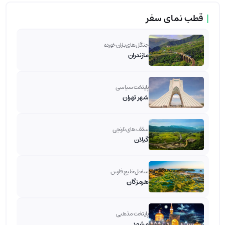
|
قطب نمای سفر
جنگل های باران خورده
مازندران
پایتخت سیاسی
شهر تهران
سقف های نارنجی
گیلان
ساحل خلیج فارس
هرمزگان
پایتخت مذهبی
مشهد