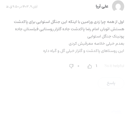
علی آریا
آبان 9, 1403 در 9:50 ق.ظ
اول از همه چرا زدی ورامین با اینکه این جنگل استوایی برای پاکدشت
هستش اتوبان امام رضا پاکدشت جاده گلزار روستایی فیلستان جاده
پونینک جنگل استوایی
بعدم خیلی خلاصه معرفیش کردی
این روستاهای پاکدشت و گلزار خیلی‌ گل و گیاه داره
0
1
is it helpful?
پاسخ
پشتیبانی
آرزو عباسیان
آبان 9, 1403 در 10:01 ق.ظ