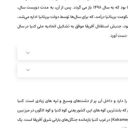
تشکیل دادند. اولین اروپایی که وارد کنیا شد واسکو دا گاما بود که به سال 1498 باز می‌ گردد. پس از آن، به مدت دویست سال،
مت بریتانیا درآمد، که برای سال‌ها توسط دولت بریتانیا اداره می‌شد،
جود، جنبش استقلال آفریقا موفق به تشکیل اتحادیه ملی کنیا در سال
 دارد و داخل آن پر از دشت‌های وسیع و تپه‌ های زیادی است. کنیا
 بلندترین کوه‌ های این کشور یعنی کوه کنیا و کوه الگون در مرز بین
کنیا و اوگاندا قرار دارند. جنگل کاکامگا (انگلیسی: Kakamega Forest) در غرب کنیا بازمانده جنگل‌های بارانی شرق آفریقا است. یک