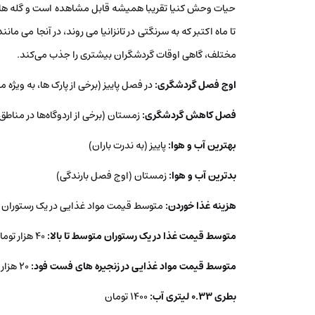
حیات وحش کنیا تقریبا همیشه قابل مشاهده است و گله‌ های ت
تا ماه اکتبر که به سرنگتی در تانزانیا می‌ روند، در آنجا می‌
مختلف، گاهی اوقات گردشگران بیشتری را جذب می‌کند.
اوج فصل گردشگری:
در فصل پاییز (برخی از پارک ها، به ویژه 
فصل کاهش گردشگری:
زمستان (برخی از اردوگاه‌ها در مناط
بهترین آب و هوا:
پاییز (به ندرت باران)
بدترین آب و هوا:
زمستان (اوج فصل بارندگی)
هزینه غذا خوردن:
متوسط قیمت مواد غذایی در یک رستوران ارزان: 16 هزا
متوسط قیمت غذا در یک رستوران متوسط تا بالا:
40 هزار تومان
متوسط قیمت مواد غذایی در زنجیره های فست فود:
20 هزار تومان
بطری 0.33 لیتری آب:
1400 تومان