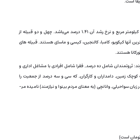
یقا است.
جمعیت کنیا 43 میلیون نفر است و مساحت آن 582.464 کیلومتر مربع و نرخ رشد آن 1.41 درصد می‌باشد. چهل و دو قبیله از
رین آنها کیکویو، کامبا، کالنجین، کیسی و ماسای هستند. قبیله های
ورکانا هستند.
ند: ثروتمندان شامل ده درصد, فقرا شامل افرادی با مشاغل اداری و
 کوچک زمین, دامداران و کارگران, که سی و سه درصد از جمعیت را
تشکیل می ­دهند. گروه سوم کسانی که هیچ چیز ندارند, و در زبان سواحیلی, وانانچی (به معنای مردم بینوا و نیازمند) نامیده می­