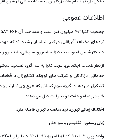
جنگل بزرگتر به نام مائو بزرگترین مجموعه جنگلی در شرق آفر
اطلاعات عمومی
نژادهای مختلف آفریقایی در کنیا شناسایی شده اند که مهمت
کوچکتر شامل امبو، میجیکنزا، سامبورو، سومالی، تایتا، تزو و ت
از نظر طبقات اجتماعی, مردم کنیا به سه گروه تقسیم میشو
خدماتی, بازرگانان و شرکت های کوچک, کشاورزان با قطعات
شوند, پنجاه و هفت درصد را تشکیل می­ دهند.
اختلاف زمانی تهران:
نیم ساعت با تهران فاصله دارد.
زبان رسمی:
انگلیسی و سواحلی
واحد پول:
شیلینگ کنیا (تا امروز، 1 شیلینگ کنیا برابر با 340 تومان است)