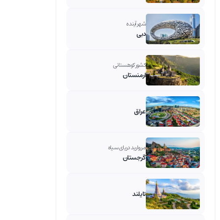
شهر آینده
دبی
کشور کوهستانی
ارمنستان
عراق
مروارید دریای سیاه
گرجستان
تایلند